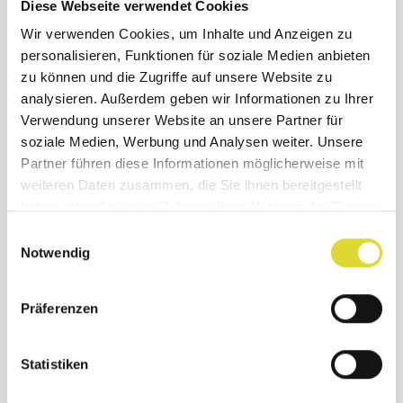
Diese Webseite verwendet Cookies
Wir verwenden Cookies, um Inhalte und Anzeigen zu
personalisieren, Funktionen für soziale Medien anbieten
Kilometerlange Segel- und
zu können und die Zugriffe auf unsere Website zu
Angelgewässer
analysieren. Außerdem geben wir Informationen zu Ihrer
Verwendung unserer Website an unsere Partner für
soziale Medien, Werbung und Analysen weiter. Unsere
Die Kanäle unseres Parks münden in den
Partner führen diese Informationen möglicherweise mit
gleichnamigen See “De Groote Vliet”. Was
weiteren Daten zusammen, die Sie ihnen bereitgestellt
finden Sie davon, selber mit einem
haben oder die sie im Rahmen Ihrer Nutzung der Dienste
(gemieteten) Boot auf kilometerlange
gesammelt haben.
Einwilligungsauswahl
Notwendig
Angeltouren durch die Polder auf
Westfrieslands Gewässern zu gehen? Wir
Präferenzen
erwarten von Ihnen als vorbildlichem Mieter,
dass Sie sich an die geltenden Bestimmungen
Statistiken
hinsichtlich Mindestmass, dem Zurücksetzen
von gefangenen Hechten und der Beachtung