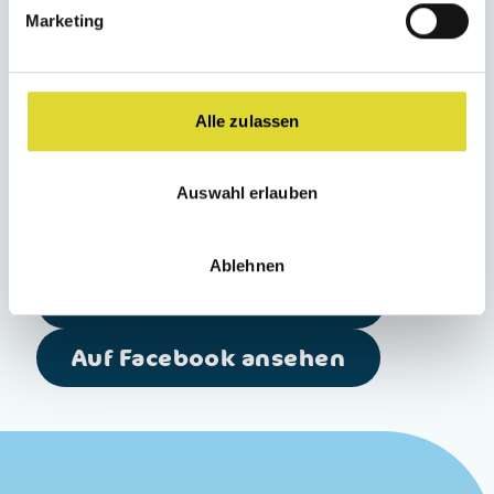
Marketing
von Schonzeiten für bestimmte Fischsorten
halten.
Alle zulassen
Socials
Auswahl erlauben
Folgen Sie uns auf
Ablehnen
Auf Instagram ansehen
Auf Facebook ansehen