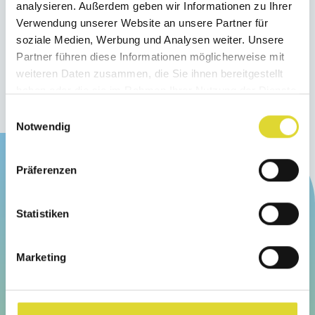
analysieren. Außerdem geben wir Informationen zu Ihrer
Verwendung unserer Website an unsere Partner für
soziale Medien, Werbung und Analysen weiter. Unsere
Auf Instagram ansehen
Partner führen diese Informationen möglicherweise mit
weiteren Daten zusammen, die Sie ihnen bereitgestellt
Auf Facebook ansehen
haben oder die sie im Rahmen Ihrer Nutzung der Dienste
gesammelt haben.
Einwilligungsauswahl
Notwendig
Präferenzen
Mehr Informationen
Statistiken
Download Informationsbroschüre
Marketing
Kontakt