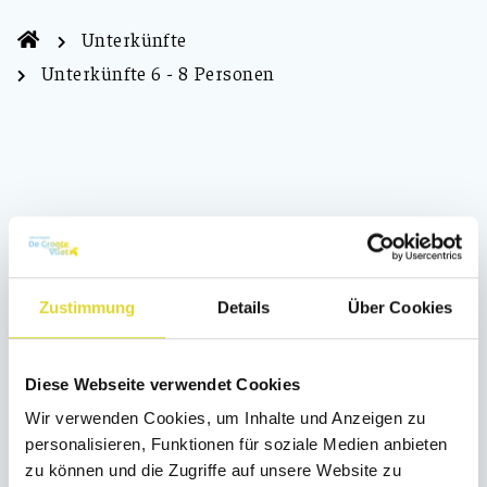
Unterkünfte
Unterkünfte 6 - 8 Personen
Leider haben wir keine Ergebnisse gefunden.
Entfernen Sie einen oder mehrere Filter, um ein
Zustimmung
Details
Über Cookies
Ergebnis zu erzielen, oder starten Sie eine neue
Suche:
Diese Webseite verwendet Cookies
Neue Suche
Wir verwenden Cookies, um Inhalte und Anzeigen zu
personalisieren, Funktionen für soziale Medien anbieten
Socials
Folgen Sie uns auf
zu können und die Zugriffe auf unsere Website zu