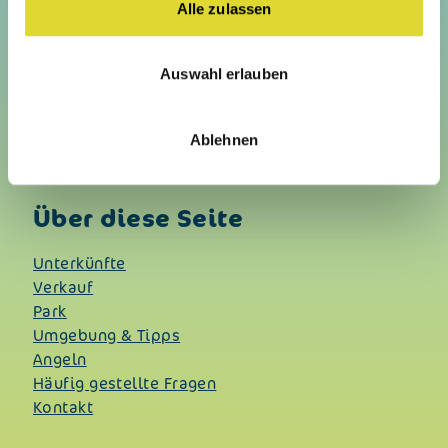
Vakantiepark “De Groote Vliet”
Alle zulassen
Onderdijk 245
1693 CG Wervershoof
Auswahl erlauben
E:
info@vakantieparkdegrootevliet.nl
Tel:
+31 228 - 583229
Ablehnen
KVK 87061406
Über diese Seite
Unterkünfte
Verkauf
Park
Umgebung & Tipps
Angeln
Häufig gestellte Fragen
Kontakt