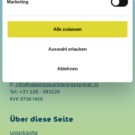
Marketing
Mehr Informationen
Download Informationsbroschüre
Alle zulassen
Kontakt
Auswahl erlauben
Vakantiepark “De Groote Vliet”
Onderdijk 245
Ablehnen
1693 CG Wervershoof
E:
info@vakantieparkdegrootevliet.nl
Tel:
+31 228 - 583229
KVK 87061406
Über diese Seite
Unterkünfte