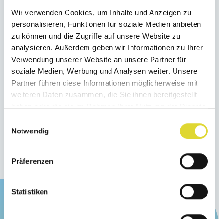
Wir verwenden Cookies, um Inhalte und Anzeigen zu
Reservieren &
Ändern &
personalisieren, Funktionen für soziale Medien anbieten
bezahlen
stornieren
zu können und die Zugriffe auf unsere Website zu
analysieren. Außerdem geben wir Informationen zu Ihrer
Verwendung unserer Website an unsere Partner für
soziale Medien, Werbung und Analysen weiter. Unsere
Socials
Folgen Sie uns auf
Partner führen diese Informationen möglicherweise mit
weiteren Daten zusammen, die Sie ihnen bereitgestellt
haben oder die sie im Rahmen Ihrer Nutzung der Dienste
Auf Instagram ansehen
gesammelt haben.
Einwilligungsauswahl
Notwendig
Auf Facebook ansehen
Präferenzen
Statistiken