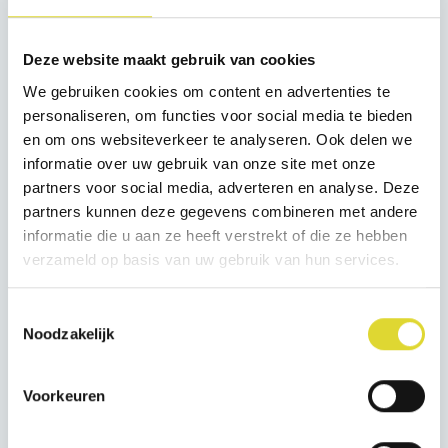
het gebied van ICT- en internetrecht, onze diensten
en aanverwante zaken. Uw e-mailadres wordt alleen
Deze website maakt gebruik van cookies
met uw expliciete toestemming toegevoegd aan de
We gebruiken cookies om content en advertenties te
personaliseren, om functies voor social media te bieden
lijst van abonnees. Iedere nieuwsbrief bevat een link
en om ons websiteverkeer te analyseren. Ook delen we
waarmee u zich kunt afmelden. Het
informatie over uw gebruik van onze site met onze
abonneebestand van de nieuwsbrief wordt niet aan
partners voor social media, adverteren en analyse. Deze
partners kunnen deze gegevens combineren met andere
derden verstrekt.
informatie die u aan ze heeft verstrekt of die ze hebben
Wachtlijst
verzameld op basis van uw gebruik van hun services.
Als u zich opgeeft voor de wachtlijst mailing om
geïnformeerd te blijven over het park en te koop
Toestemmingsselectie
Noodzakelijk
staande of komende objecten, gebruiken wij uw e-
mailadres hiervoor. Als u hiervoor een formulier op
Voorkeuren
de website invult of ons een e-mail stuurt, dan
worden de gegevens die u ons toestuurt bewaard