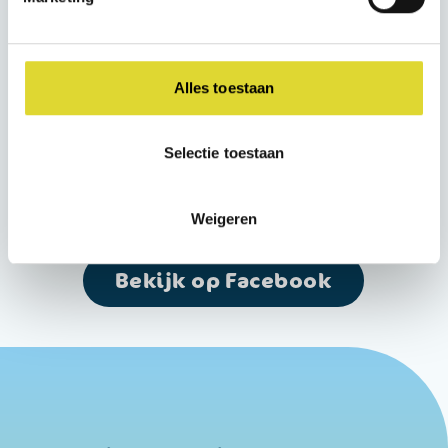
Socials
Volg ons op de
Alles toestaan
Selectie toestaan
Weigeren
Bekijk op Instagram
Bekijk op Facebook