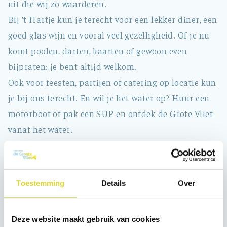
uit die wij zo waarderen.
Bij ’t Hartje kun je terecht voor een lekker diner, een
goed glas wijn en vooral veel gezelligheid. Of je nu
komt poolen, darten, kaarten of gewoon even
bijpraten: je bent altijd welkom.
Ook voor feesten, partijen of catering op locatie kun
je bij ons terecht. En wil je het water op? Huur een
motorboot of pak een SUP en ontdek de Grote Vliet
vanaf het water.
Tot snel bij ’t Hartje!
Menukaart & meer informatie
Toestemming
Details
Over
Onze menukaart en meer informatie over de
mogelijkheden bij Eetcafé ’t Hartje kunt u lezen op
Deze website maakt gebruik van cookies
de website van ’t Hartje.