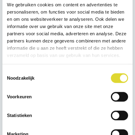
We gebruiken cookies om content en advertenties te
Openingstijden
personaliseren, om functies voor social media te bieden
De actuele openingstijden van het eetcafé hangen
en om ons websiteverkeer te analyseren. Ook delen we
op de deur.
informatie over uw gebruik van onze site met onze
partners voor social media, adverteren en analyse. Deze
Kijk voor meer informatie op onze Facebook pagina.
partners kunnen deze gegevens combineren met andere
informatie die u aan ze heeft verstrekt of die ze hebben
verzameld op basis van uw gebruik van hun services.
Toestemmingsselectie
Noodzakelijk
Voorkeuren
Statistieken
Website Eetcafé 't Hartje
Marketing