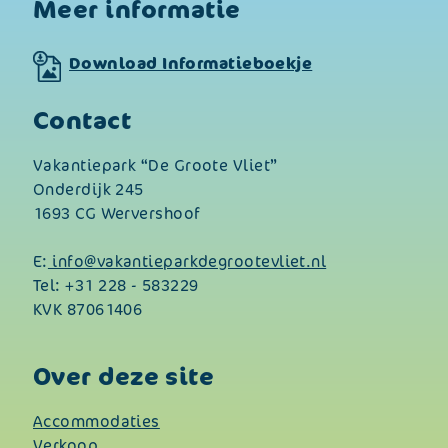
Meer informatie
Download Informatieboekje
Contact
Vakantiepark “De Groote Vliet”
Onderdijk 245
1693 CG Wervershoof
E:
info@vakantieparkdegrootevliet.nl
Tel:
+31 228 - 583229
KVK 87061406
Over deze site
Accommodaties
Verkoop