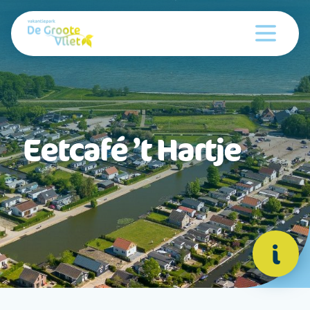
Eetcafé ’t Hartje
i