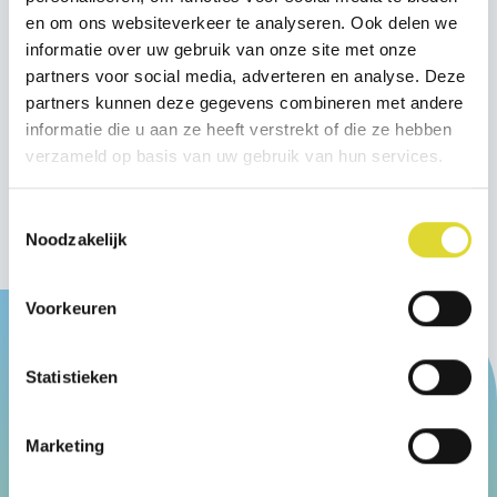
en om ons websiteverkeer te analyseren. Ook delen we
informatie over uw gebruik van onze site met onze
partners voor social media, adverteren en analyse. Deze
partners kunnen deze gegevens combineren met andere
informatie die u aan ze heeft verstrekt of die ze hebben
Bekijk op Instagram
verzameld op basis van uw gebruik van hun services.
Bekijk op Facebook
Toestemmingsselectie
Noodzakelijk
Voorkeuren
Statistieken
Meer informatie
Marketing
Download Informatieboekje