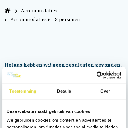
Accommodaties
Accommodaties 6 - 8 personen
Helaas hebben wij geen resultaten gevonden.
Verwijder één of meerdere filters om tot een
resultaat te komen of begin een nieuwe
zoekopdracht:
Toestemming
Details
Over
Nieuwe zoekopdracht
Deze website maakt gebruik van cookies
Socials
We gebruiken cookies om content en advertenties te
Volg ons op de
personaliseren, om functies voor social media te bieden