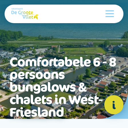
Comfortabele 6 - 8
persoons
bungalows &
chalets in West-
i
Friesland