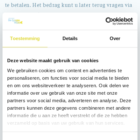
te betalen. Het bedrag kunt u later terug vragen via
www.vispas.nl
Tijdelijke VISpas
Toestemming
Details
Over
Dit formulier bestaat uit 2 delen. De bovenste helft
moet volledig ingevuld worden en geeft dan het
recht om één maand te vissen in alle wateren
Deze website maakt gebruik van cookies
genoemd in de Landelijke lijst van viswateren en de
We gebruiken cookies om content en advertenties te
Federatieve lijst van viswateren.
personaliseren, om functies voor social media te bieden
en om ons websiteverkeer te analyseren. Ook delen we
informatie over uw gebruik van onze site met onze
Wilt u na deze maand blijven vissen, dan dient u de
partners voor social media, adverteren en analyse. Deze
onderste helft van dit formulier volledig in te vullen
partners kunnen deze gegevens combineren met andere
en, voorzien van een postzegel, op te sturen (het
informatie die u aan ze heeft verstrekt of die ze hebben
adres staat al op de achterkant). U krijgt dan
verzameld op basis van uw gebruik van hun services.
binnen 10 werkdagen uw permanente VISpas
Toestemmingsselectie