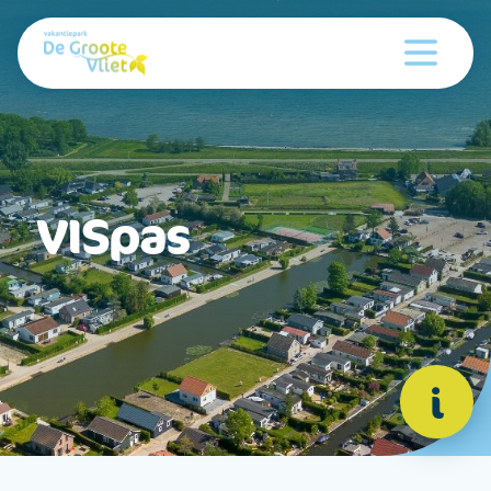
VISpas
i