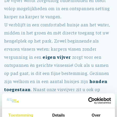
De vijver wordt zorgvuldig onderhouden en biedt
volop mogelijkheden om in een ontspannen setting
karper na karper te vangen.
U verblijft in een comfortabel huisje aan het water,
midden in het groen én mét directe toegang tot uw
hengelplek op het park. Zowel beginnende als
ervaren vissers weten: karpers vissen zonder
vergunning in een
eigen vijver
zorgt voor een
ontspannen én gerichte vissessie! Ook als u samen
op pad gaat, is dit een fijne bestemming. Gezinnen
zijn welkom en in een aantal huisjes zijn
honden
toegestaan
. Naast onze visvijver zit u ook op
loopafstand van het IJsselmeer. In het kort, de
voordelen van verblijf bij ons voor uw visvakantie:
Rustige karpervijver op het park (alleen voor
Toestemming
Details
Over