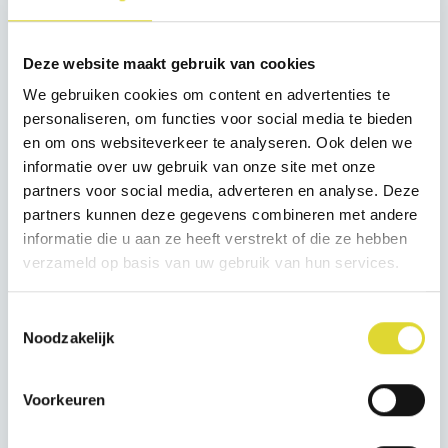
gasten)
Vissen zonder VISpas of vergunning op de
Deze website maakt gebruik van cookies
parkvijver
We gebruiken cookies om content en advertenties te
Huisjes aan of nabij het water, midden in het
personaliseren, om functies voor social media te bieden
groen
en om ons websiteverkeer te analyseren. Ook delen we
informatie over uw gebruik van onze site met onze
IJsselmeer op loopafstand voor extra
partners voor social media, adverteren en analyse. Deze
vismogelijkheden
partners kunnen deze gegevens combineren met andere
Geschikt voor een
weekend weg
of een langere
informatie die u aan ze heeft verstrekt of die ze hebben
karpervisvakantie
verzameld op basis van uw gebruik van hun services.
Toestemmingsselectie
E-mail ons
Noodzakelijk
Karpervissen met huisje:
Voorkeuren
comfort en vissen op één