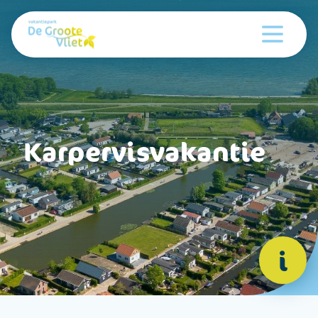
Karpervisvakantie
i