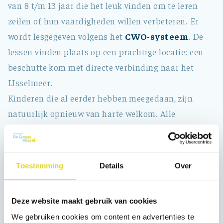
van 8 t/m 13 jaar die het leuk vinden om te leren
zeilen of hun vaardigheden willen verbeteren. Er
wordt lesgegeven volgens het
CWO-systeem
. De
lessen vinden plaats op een prachtige locatie: een
beschutte kom met directe verbinding naar het
IJsselmeer.
Kinderen die al eerder hebben meegedaan, zijn
natuurlijk opnieuw van harte welkom. Alle
deelnemers ontvangen een diploma of
vorderingsstaat.
Toestemming
Details
Over
Wanneer?
Het zeilkamp is van
maandag t/m vrijdag
, van
09.00 tot 13.00 uur.
Deze website maakt gebruik van cookies
Locatie:
Vooroever 14a, 1671 SG Medemblik
We gebruiken cookies om content en advertenties te