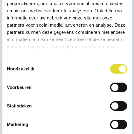
personaliseren, om functies voor social media te bieden
In 2026 zijn er zeilweken in:
en om ons websiteverkeer te analyseren. Ook delen we
week 28 06 juli t/m 10 juli 2026
informatie over uw gebruik van onze site met onze
week 29 13 juli t/m 17 aug 2026
partners voor social media, adverteren en analyse. Deze
week 32 03 aug t/m 07 aug 2026
partners kunnen deze gegevens combineren met andere
informatie die u aan ze heeft verstrekt of die ze hebben
week 33 10 aug t/m 14 aug 2026
verzameld op basis van uw gebruik van hun services.
Prijzen
Toestemmingsselectie
1 week zomerzeilen:
€ 225,-
Noodzakelijk
Boekt u samen met een broertje, zusje, vriend of
vriendin of is uw kind al lid van WSV Bestevaer?
Voorkeuren
Dan ontvangt u
€ 25,- korting
.
Statistieken
Inschrijven en meer info
Marketing
Omdat de verwachting is dat veel gezinnen in