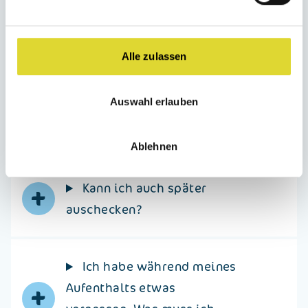
Preis enthalten?
Alle zulassen
Was muss ich tun, wenn
+
ich bereits einen Tag früher
Auswahl erlauben
oder vor der Öffnungszeit
abreise?
Ablehnen
+
Kann ich auch später
auschecken?
Ich habe während meines
+
Aufenthalts etwas