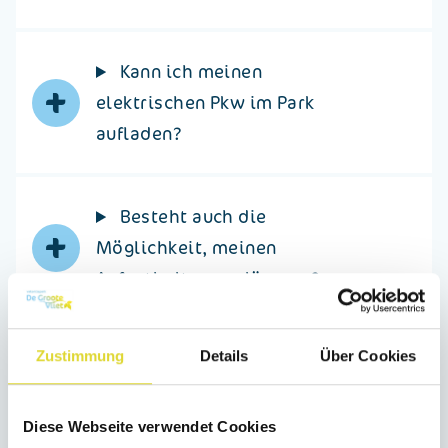
Kann ich meinen
+
elektrischen Pkw im Park
aufladen?
Besteht auch die
+
Möglichkeit, meinen
Aufenthalt zu verlängern?
Zustimmung
Details
Über Cookies
+
Kann ich im Park auch mit
Kreditkarte bezahlen?
Diese Webseite verwendet Cookies