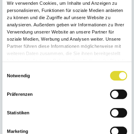
Wir verwenden Cookies, um Inhalte und Anzeigen zu
Ich habe eine Beschwerde
personalisieren, Funktionen für soziale Medien anbieten
+
bzgl. des Parks. Wo kann ich
zu können und die Zugriffe auf unsere Website zu
analysieren. Außerdem geben wir Informationen zu Ihrer
meine Beschwerde
Verwendung unserer Website an unsere Partner für
einreichen?
soziale Medien, Werbung und Analysen weiter. Unsere
Partner führen diese Informationen möglicherweise mit
weiteren Daten zusammen, die Sie ihnen bereitgestellt
+
Was muss ich beachten,
haben oder die sie im Rahmen Ihrer Nutzung der Dienste
gesammelt haben.
bevor ich auschecke?
Einwilligungsauswahl
Notwendig
+
Wie spät muss ich meine
Präferenzen
Unterkunft verlassen?
Statistiken
+
Ist die Endreinigung im
Marketing