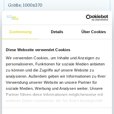
Größe; 1000x370
Transport und Installation von Wohnmobilen
Gasfreier Anschluss
2 Schlafzimmer
Zustimmung
Details
Über Cookies
Kunststoff-Fassadenverkleidung in der Farbe
Creme
Diese Webseite verwendet Cookies
Kunststoffrahmen in der Farbe Anthrazit
Wir verwenden Cookies, um Inhalte und Anzeigen zu
Doppelverglasung
personalisieren, Funktionen für soziale Medien anbieten
Terrassentüren
zu können und die Zugriffe auf unsere Website zu
Dickere Außenwände
analysieren. Außerdem geben wir Informationen zu Ihrer
Verwendung unserer Website an unsere Partner für
Pan-Plattendach
soziale Medien, Werbung und Analysen weiter. Unsere
Isolierte Rohre
Partner führen diese Informationen möglicherweise mit
Eckküche mit eingebautem Kühlschrank mit
weiteren Daten zusammen, die Sie ihnen bereitgestellt
Gefrierfach, Dunstabzugshaube und
haben oder die sie im Rahmen Ihrer Nutzung der Dienste
gesammelt haben.