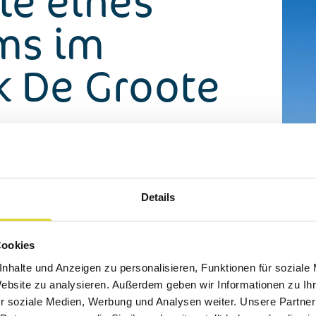
le eines
ms im
k De Groote
t mehr als nur eine
Ferienunterkunft
. Sie
ie die Ruhe der Natur, die Nähe zum Wasser und
Details
frieslands
genießen können. Darüber hinaus
ach Absprache, die Möglichkeit, Ihr Mobilheim
Cookies
cht nutzen. So verbinden Sie Ihre eigene
nhalte und Anzeigen zu personalisieren, Funktionen für soziale
hen Nutzungsmöglichkeit.
Website zu analysieren. Außerdem geben wir Informationen zu I
r soziale Medien, Werbung und Analysen weiter. Unsere Partner