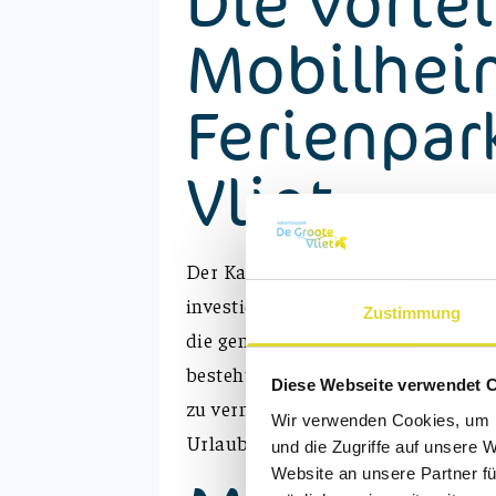
Die Vortei
Mobilhei
Ferienpar
Vliet
Der Kauf eines Mobilheims bedeute
investieren in einen Ort, an dem S
Zustimmung
die gemütliche
Atmosphäre West
besteht, je nach Unterkunft und n
Diese Webseite verwendet 
zu vermieten, wenn Sie es selbst ni
Wir verwenden Cookies, um I
Urlaubsfreude mit einer zusätzlic
und die Zugriffe auf unsere 
Website an unsere Partner fü