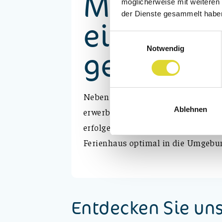
Möchten S
möglicherweise mit weiteren
der Dienste gesammelt habe
eigenes 
Einwilligungsauswahl
Notwendig
gestalten
Neben bestehenden Mobilheimen be
Ablehnen
erwerben und ein neues Ferienhaus
erfolgen dabei in enger Abstimmu
Ferienhaus optimal in die Umgebu
Entdecken Sie un