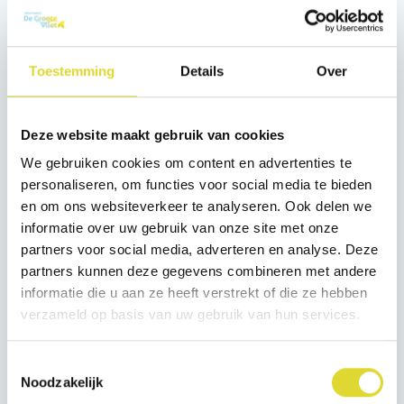
ieder kind iets wint. De kinderbingo is gratis.
’s-Avonds is er bingo voor volwassen met hele mooie
prijzen. € 3,00 per bingokaart en 6 kaarten voor € 15,00.
Toestemming
Details
Over
Om verzekerd te zijn van een plekje raden wij u aan om
te reserveren. Wilt u vooraf komen eten? Laat het dan
Deze website maakt gebruik van cookies
zeker even weten. De keuken is tot 20.00 uur geopend
We gebruiken cookies om content en advertenties te
voor diner. In verband met de drukte kunt u uw huisdier
personaliseren, om functies voor social media te bieden
niet meenemen.
en om ons websiteverkeer te analyseren. Ook delen we
informatie over uw gebruik van onze site met onze
Aanvang kinderbingo 16.00 uur in ’t Hartje.
partners voor social media, adverteren en analyse. Deze
Aanvang volwassenenbingo 21.00 uur in ’t Hartje.
partners kunnen deze gegevens combineren met andere
informatie die u aan ze heeft verstrekt of die ze hebben
verzameld op basis van uw gebruik van hun services.
Socials
Volg ons op de
Toestemmingsselectie
Noodzakelijk