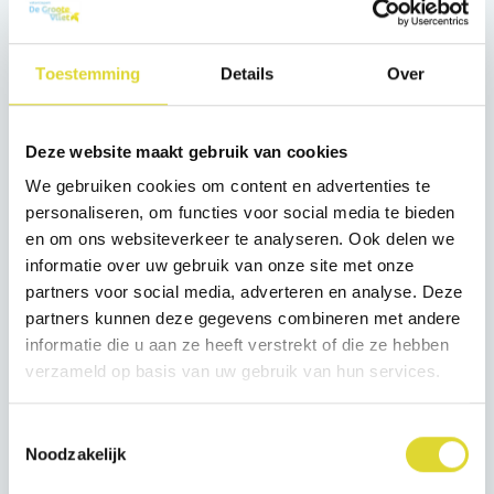
ieder kind iets wint. De kinderbingo is gratis.
’s-Avonds is er bingo voor volwassen met hele mooie
Toestemming
Details
Over
prijzen. € 3,00 per bingokaart en 6 kaarten voor € 15,00.
Om verzekerd te zijn van een plekje raden wij u aan om
te reserveren. Wilt u vooraf komen eten? Laat het dan
Deze website maakt gebruik van cookies
zeker even weten. De keuken is tot 20.00 uur geopend
We gebruiken cookies om content en advertenties te
personaliseren, om functies voor social media te bieden
voor diner. In verband met de drukte kunt u uw huisdier
en om ons websiteverkeer te analyseren. Ook delen we
niet meenemen.
informatie over uw gebruik van onze site met onze
Aanvang kinderbingo 16.00 uur in ’t Hartje.
partners voor social media, adverteren en analyse. Deze
Aanvang volwassenenbingo 21.00 uur in ’t Hartje.
partners kunnen deze gegevens combineren met andere
informatie die u aan ze heeft verstrekt of die ze hebben
verzameld op basis van uw gebruik van hun services.
Socials
Volg ons op de
Toestemmingsselectie
Noodzakelijk