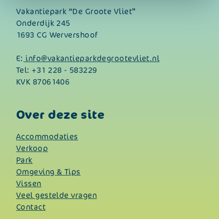
Vakantiepark “De Groote Vliet”
Onderdijk 245
1693 CG Wervershoof
E:
info@vakantieparkdegrootevliet.nl
Tel:
+31 228 - 583229
KVK 87061406
Over deze site
Accommodaties
Verkoop
Park
Omgeving & Tips
Vissen
Veel gestelde vragen
Contact