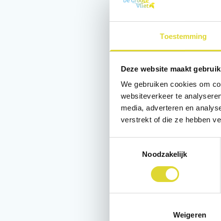
Toestemming
Deze website maakt gebruik
We gebruiken cookies om cont
websiteverkeer te analyseren
media, adverteren en analys
verstrekt of die ze hebben v
13/08/26
Toestemmingsselectie
Kindervissen
Noodzakelijk
Een leuke onderling
waarbij alle de
Weigeren