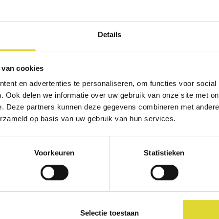
Details
 van cookies
ent en advertenties te personaliseren, om functies voor social
. Ook delen we informatie over uw gebruik van onze site met on
e. Deze partners kunnen deze gegevens combineren met andere i
erzameld op basis van uw gebruik van hun services.
Voorkeuren
Statistieken
e wedstrijd voor alle kinderen begeleidt door Joop. Na afloop is er
elnemers een prijsje en een lekkere snack krijgen. Hengels en voe
Verzamelen om 13.00 uur bij ’t Hartje.
Selectie toestaan