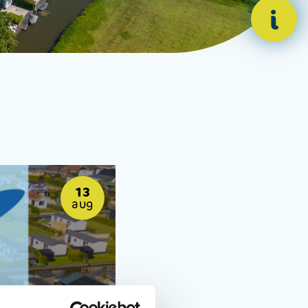
i
13
aug