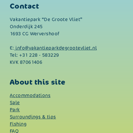
Contact
Vakantiepark “De Groote Vliet”
Onderdijk 245
1693 CG Wervershoof
E:
info@vakantieparkdegrootevliet.nl
Tel:
+31 228 - 583229
KVK 87061406
About this site
Accommodations
Sale
Park
Surroundings & tips
Fishing
FAQ